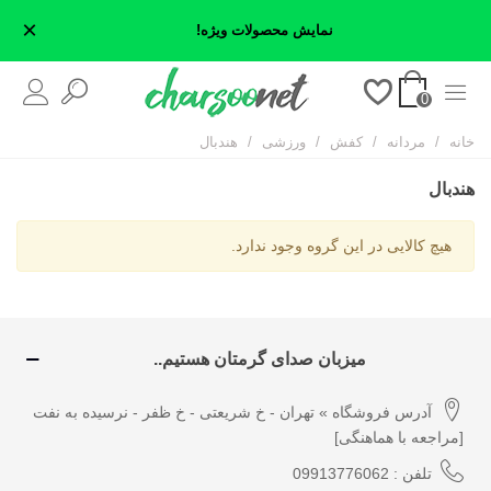
×
نمایش محصولات ویژه!
0
خانه
/
مردانه
/
کفش
/
ورزشی
/
هندبال
هندبال
هیچ کالایی در این گروه وجود ندارد.
میزبان صدای گرمتان هستیم..
آدرس فروشگاه » تهران - خ شریعتی - خ ظفر - نرسیده به نفت
[مراجعه با هماهنگی]
تلفن : 09913776062