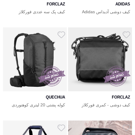
FORCLAZ
ADIDAS
کیف دوشی آدیداس Adidas
کیف پک سه عددی فورکلاز
Forclaz
Crossbody bag
QUECHUA
FORCLAZ
کیف دوشی - کمری فورکلاز
کوله پشتی 20 لیتری کوهنوردی
FORCLAZ
کچوا Quechua 20L Backpack
MH100