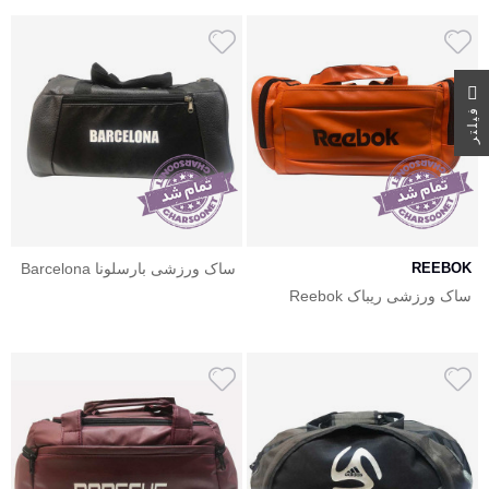
ر
ف
ی
ل
ت
REEBOK
ساک ورزشی بارسلونا Barcelona
ساک ورزشی ریباک Reebok