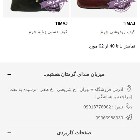
TIMAJ
TIMAJ
کیف رودوشی چرم
کیف دستی زنانه چرم
نمایش 1 تا 40 از 62 مورد
میزبان صدای گرمتان هستیم..
آدرس فروشگاه » تهران - خ شریعتی - خ ظفر - نرسیده به نفت
[مراجعه با هماهنگی]
تلفن : 09913776062
09366988330
صفحات کاربردی