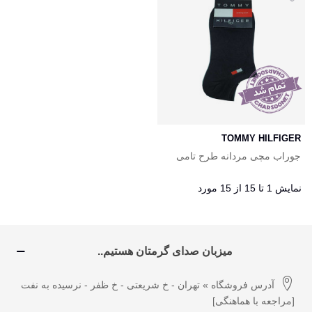
TOMMY HILFIGER
جوراب مچی مردانه طرح تامی
رنگ مشکی Tommy
نمایش 1 تا 15 از 15 مورد
میزبان صدای گرمتان هستیم..
آدرس فروشگاه » تهران - خ شریعتی - خ ظفر - نرسیده به نفت
[مراجعه با هماهنگی]