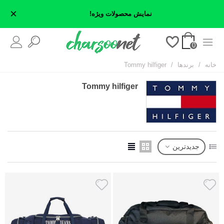
×
نمایش محصولات ویژه!
0
خانه
/
برندها
/
Tommy hilfiger
Tommy hilfiger
جدیدترین