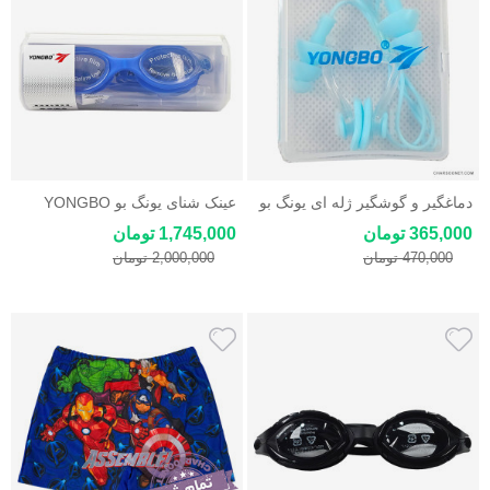
دماغگیر و گوشگیر ژله ای یونگ بو
عینک شنای یونگ بو YONGBO
زنانه و مردانه رنگ آبی
365,000 تومان
1,745,000 تومان
470,000 تومان
2,000,000 تومان