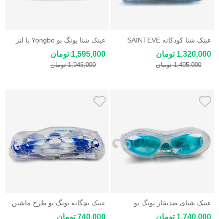
عینک شنا کودکانه SAINTEVE
عینک شنا یونگ بو Yongbo با لنز
طرح مرد عنکبوتی
ضد ضربه، ضد بخار و بند قابل
1,320,000 تومان
1,595,000 تومان
تنظیم
1,495,000 تومان
1,945,000 تومان
عینک شنای ضدبخار یونگ بو
عینک بچگانه یونگ بو طرح ماشین
Yongbo لنز مقاوم و دید شفاف
Yongbo مخصوص شنا
1,740,000 تومان
740,000 تومان