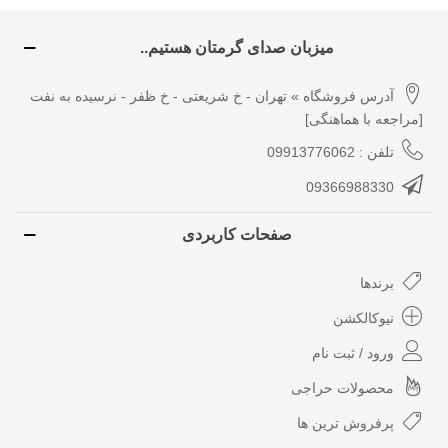
میزبان صدای گرمتان هستیم..
آدرس فروشگاه » تهران - خ شریعتی - خ ظفر - نرسیده به نفت
[مراجعه با هماهنگی]
تلفن : 09913776062
09366988330
صفحات کاربردی
برندها
نیوکالکشن
ورود / ثبت نام
محصولات حراجی
پرفروش ترین ها