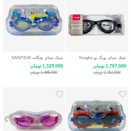
عینک شنای یونگ بو Yongbo
عینک شنای بچگانه SAINTEVE
ضدبخار، ضدخش، ضد یووی
طرح فانتزی
1,797,000 تومان
1,320,000 تومان
2,152,000 تومان
1,495,000 تومان