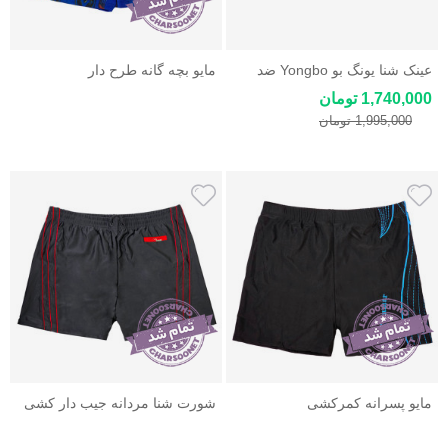
عینک شنا یونگ بو Yongbo ضد
مایو بچه گانه طرح دار
بخار، UV و ضد خراش
1,740,000 تومان
1,995,000 تومان
مایو پسرانه کمرکشی
شورت شنا مردانه جیب دار کشی