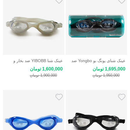
عینک شنای یونگ بو Yongbo ضد
عینک شنا YIBOBB ضد بخار و
خش و ضد بخار
محافظ یووی
1,695,000 تومان
1,600,000 تومان
1,950,000 تومان
1,900,000 تومان