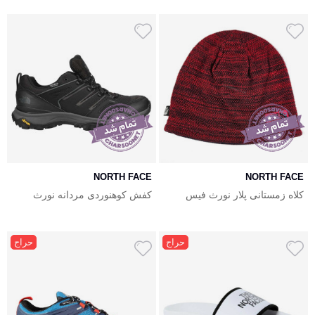
NORTH FACE
NORTH FACE
کلاه زمستانی پلار نورث فیس
کفش کوهنوردی مردانه نورث
دورویه North Face
فیس North Face Hedgehog
Fastpack 2 WP
حراج
حراج