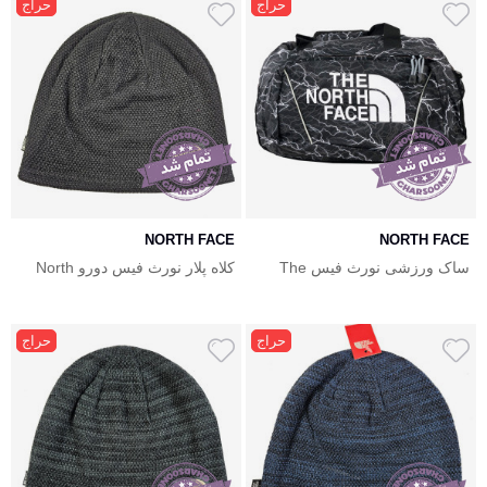
حراج
حراج
NORTH FACE
NORTH FACE
ساک ورزشی نورث فیس The
کلاه پلار نورث فیس دورو North
Face
North Face Bag
حراج
حراج