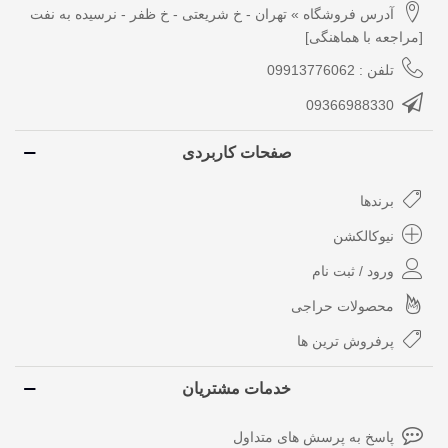
آدرس فروشگاه » تهران - خ شریعتی - خ ظفر - نرسیده به نفت
[مراجعه با هماهنگی]
تلفن : 09913776062
09366988330
صفحات کاربردی
برندها
نیوکالکشن
ورود / ثبت نام
محصولات حراجی
پرفروش ترین ها
خدمات مشتریان
پاسخ به پرسش های متداول