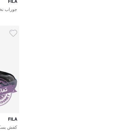
FILA
جوراب نخی ز
FILA
کد 1bm00578_001