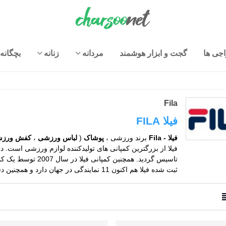
جی ها
گجت و ابزار هوشمند
مردانه
زنانه
بچگانه
Fila
فیلا FILA
فیلا - Fila
برند ورزشی ،
پوشاک
(
لباس ورزشی
،
کفش ورز
تاسیس گردید. همچنین
ثبت شده فیلا هم اکنون 11 نمایندگی در جهان دارد و همچنین دفتر مرکزی آن در سئول پایتخت کره جنوبی می باشد.