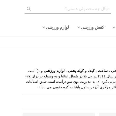
کفش ورزشی
لوازم ورزشی
شی
،
ساعت
،
کیف
و
کوله پشتی
،
لوازم ورزشی
و ..) است.
فیلا از بزرگترین کمپانی های تولیدکننده لوازم ورزشی است. در سال 1911 در یی یلا در شمال ایتالیا و به وسیله برادران Fila
 کمپانی فیلا در سال 2007 توسط یک کمپانی کره ای به مدیریت یون سو درآمده است.طبق اطلاعات