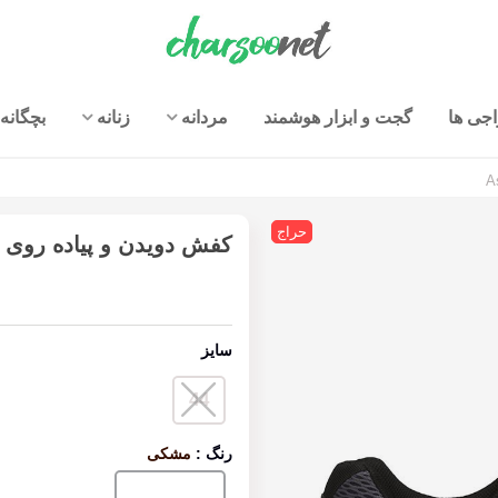
جی ها
گجت و ابزار هوشمند
مردانه
زنانه
بچگانه
حراج
کفش دویدن و پیاده روی اسیکس مردا
سایز
44
رنگ
:
مشکی
مشکی