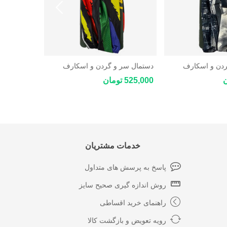
ردن و اسکارف
دستمال سر و گردن و اسکارف
دستمال سر 
چندکاره ورزشی و کوهنوردی New
چندکاره ورزشی و کوهنوردی New
525,000 تومان
525,000 تومان
ar Coolmax
Star Coolmax
خدمات مشتریان
پاسخ به پرسش های متداول
روش اندازه گیری صحیح سایز
راهنمای خرید اقساطی
رویه تعویض و بازگشت کالا