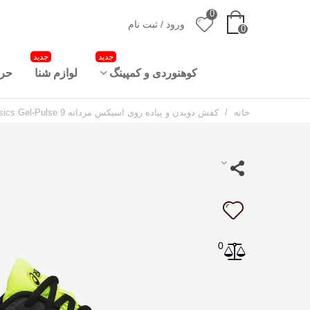
0
ورود / ثبت نام
0
جدید
جدید
کوهنوردی و کمپینگ
لوازم شنا
حرا
خانه
/
کفش دویدن و پیاده روی اسیکس مردانه Asics Gel-Pulse 9
0