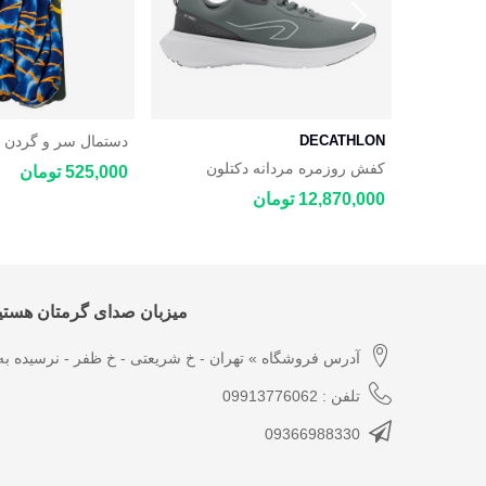
ن
DECATHLON
دستمال سر و گردن 
DECATH
کفش روزمره مردانه دکتلون
525,000 تومان
Star Coolmax
DECATHLON JOGFLOW 100.1
12,870,000 تومان
میزبان صدای گرمتان هستیم
آدرس فروشگاه » تهران - خ شریعتی - خ ظفر - نرسیده به 
تلفن : 09913776062
09366988330