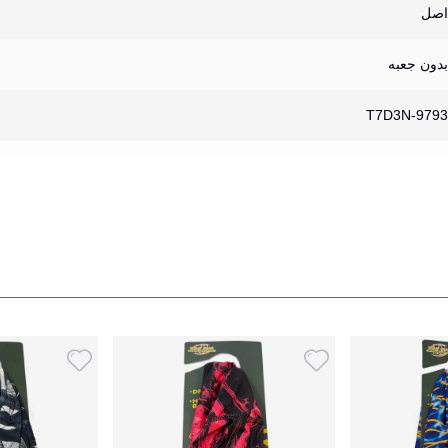
اصل
بدون جعبه
T7D3N-9793