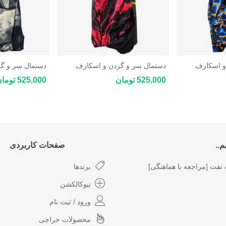
و اسکارف
دستمال سر و گردن و اسکارف
دستمال سر و گ
چندکاره ورزشی و کوهنوردی New
چندکاره ورزشی و کوهنوردی New
525,000 تومان
525,000 تومان
Star Coolmax
Star Coolmax
..
صفحات کاربردی
نفت [مراجعه با هماهنگی]
برندها
نیوکالکشن
ورود / ثبت نام
محصولات حراجی