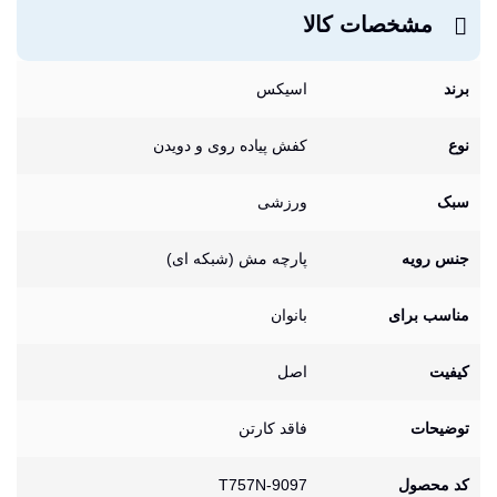
مشخصات کالا
برند
اسیکس
نوع
کفش پیاده روی و دویدن
سبک
ورزشی
جنس رویه
پارچه مش (شبکه ای)
مناسب برای
بانوان
کیفیت
اصل
توضیحات
فاقد کارتن
کد محصول
T757N-9097