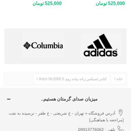
چندکاره ورزشی و کوهنوردی
چندکاره ورزشی و کوهنوردی
525,000 تومان
525,000 تومان
New Star Coolmax
New Star Coolmax
خانه
کتانی اسیکس زنانه پیاده روی Asics Gt-2000 5
میزبان صدای گرمتان هستیم..
آدرس فروشگاه » تهران - خ شریعتی - خ ظفر - نرسیده به نفت
[مراجعه با هماهنگی]
تلفن : 09913776062