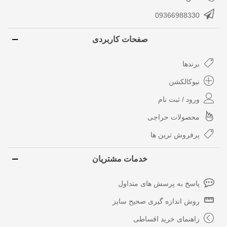
09366988330
صفحات کاربردی
برندها
نیوکالکشن
ورود / ثبت نام
محصولات حراجی
پرفروش ترین ها
خدمات مشتریان
پاسخ به پرسش های متداول
روش اندازه گیری صحیح سایز
راهنمای خرید اقساطی