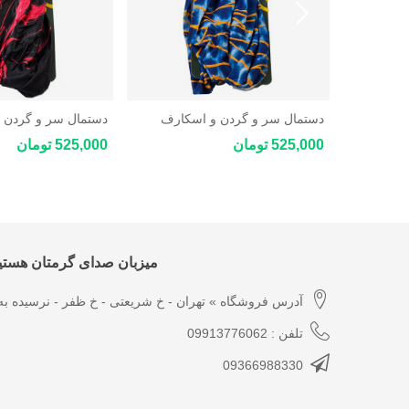
دستمال سر و گردن و اسکارف
دستمال سر و گردن 
چندکاره ورزشی و کوهنوردی New
لون
525,000 تومان
525,000 تومان
Star Coolmax
Star Coolmax
DECATH
میزبان صدای گرمتان هستیم
آدرس فروشگاه » تهران - خ شریعتی - خ ظفر - نرسیده به 
تلفن : 09913776062
09366988330