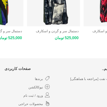
و اسکارف
دستمال سر و گردن و اسکارف
دستمال سر و گ
چندکاره ورزشی و کوهنوردی New
چندکاره ورزشی و کوهنوردی New
525,000 تومان
525,000 تومان
Star Coolmax
Star Coolmax
..
صفحات کاربردی
نفت [مراجعه با هماهنگی]
برندها
نیوکالکشن
ورود / ثبت نام
محصولات حراجی