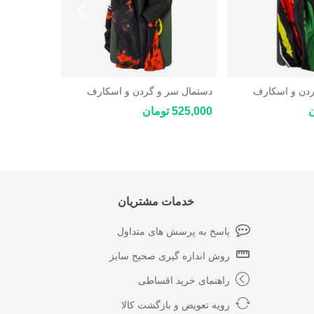
ردن و اسکارف
دستمال سر و گردن و اسکارف
دستمال سر 
چندکاره ورزشی و کوهنوردی New
چندکاره ورزشی و کوهنوردی New
525,000 تومان
525,000 تومان
ar Coolmax
Star Coolmax
خدمات مشتریان
پاسخ به پرسش های متداول
روش اندازه گیری صحیح سایز
راهنمای خرید اقساطی
رویه تعویض و بازگشت کالا