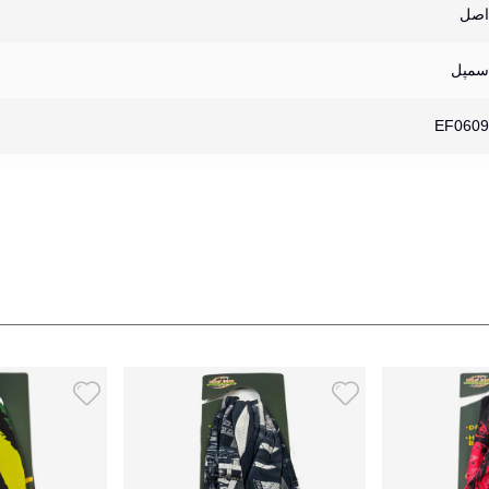
اصل
سمپل
EF0609