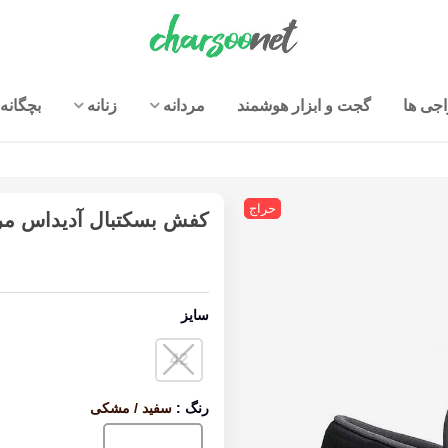
جی ها
گجت و ابزار هوشمند
مردانه
زنانه
بچگانه
حراج
کفش بسکتبال آدیداس مردانه Bball 90S
سایز
42
رنگ
:
سفید / مشکی
سفید