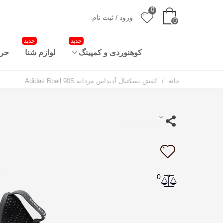
0
ورود / ثبت نام
0
جدید
جدید
کوهنوردی و کمپینگ
لوازم شنا
حرا
خانه
/
کفش بسکتبال آدیداس مردانه Adidas Bball 90S
0