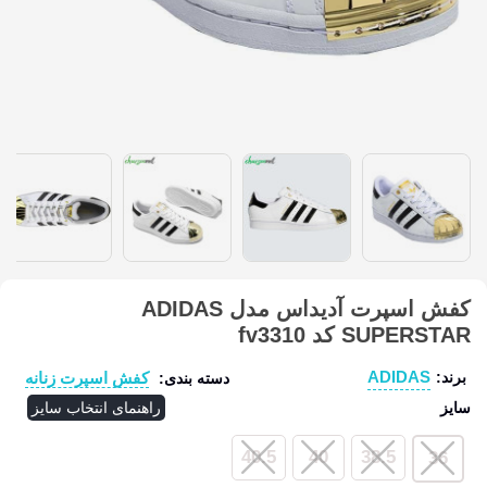
کفش اسپرت آدیداس مدل ADIDAS
SUPERSTAR کد fv3310
ADIDAS
کفش اسپرت زنانه
برند:
دسته بندی:
سایز
راهنمای انتخاب سایز
40.5
40
38.5
36