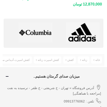
100.1
DECATHLON NH500 Fresh
12,870,000 تومان
خانه
زنانه
کفش
کفش اسپرت زنانه
کفش اسپرت آدیداس مدل ADIDAS SUPERSTAR کد v3310
میزبان صدای گرمتان هستیم..
آدرس فروشگاه » تهران - خ شریعتی - خ ظفر - نرسیده به نفت
[مراجعه با هماهنگی]
تلفن : 09913776062