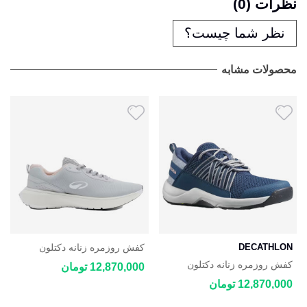
نظرات (0)
نظر شما چیست؟
محصولات مشابه
DECATHLON
کفش روزمره زنانه دکتلون
DECATHLON JOGFLOW
کفش روزمره زنانه دکتلون
12,870,000 تومان
100.1
DECATHLON NH500 Fresh
12,870,000 تومان