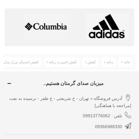
خانه
زنانه
کفش
کفش اسپرت زنانه
کفش اسنیکر مرل مدل Merrell Catalyst Storm کد J2002781
میزبان صدای گرمتان هستیم..
آدرس فروشگاه » تهران - خ شریعتی - خ ظفر - نرسیده به نفت
[مراجعه با هماهنگی]
تلفن : 09913776062
09366988330