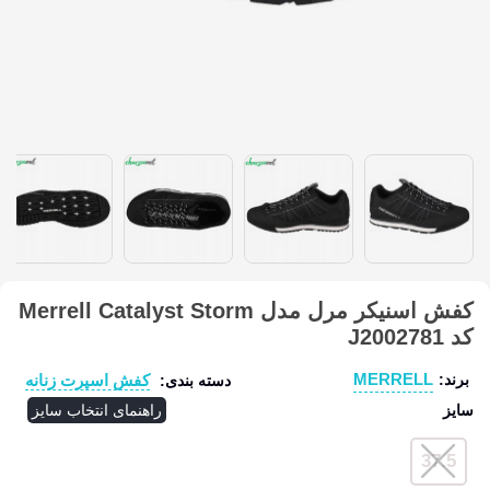
کفش اسنیکر مرل مدل Merrell Catalyst Storm
کد J2002781
MERRELL
کفش اسپرت زنانه
برند:
دسته بندی:
سایز
راهنمای انتخاب سایز
37.5