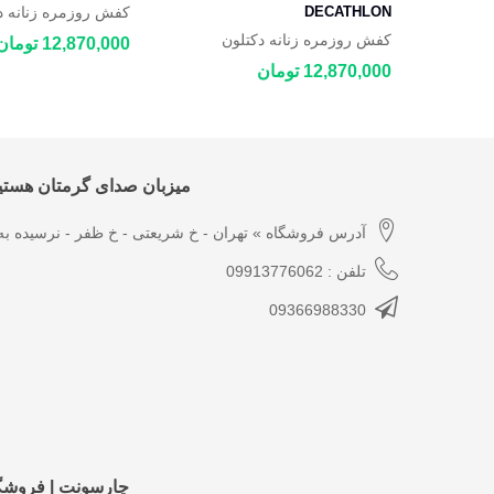
DECATHLON
کفش روزمره زنانه د
 JOGFLOW 100.1
وزمره زنانه اکو ECCO
کفش روزمره زنانه دکتلون
12,870,000 تومان
DECATHLON NH500 Fresh
12,870,000 تومان
میزبان صدای گرمتان هستیم
آدرس فروشگاه » تهران - خ شریعتی - خ ظفر - نرسیده به 
تلفن : 09913776062
09366988330
چارسونِت | فروش