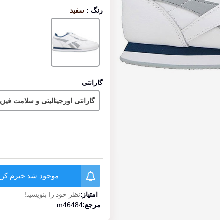
رنگ
:
سفید
سفید
گارانتی
گارانتی اورجینالیتی و سلامت فیز
موجود شد خبرم کن
امتیاز:
نظر خود را بنویسید!
مرجع:
m46484