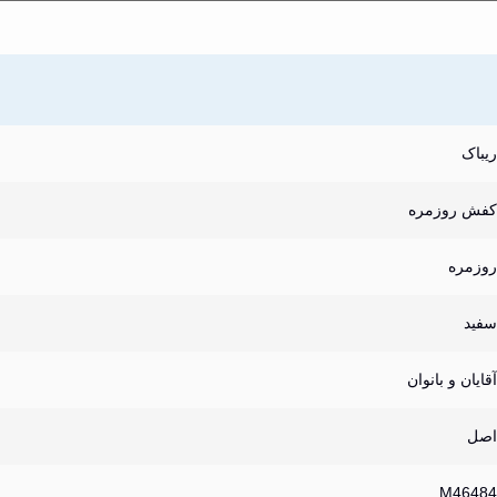
ریباک
کفش روزمره
روزمره
سفید
آقایان و بانوان
اصل
M46484