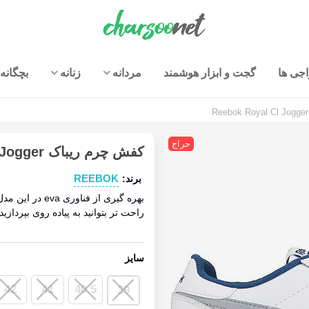
جی ها
گجت و ابزار هوشمند
مردانه
زنانه
بچگانه
حراج
کفش چرم ریباک Reebok Royal Cl Jogger
REEBOK
برند:
بهره گیری از ف
راحت تر بتوانید به پیاده روی بپرداز
سایز
42
41
40.5
39