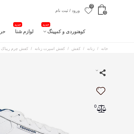
0
ورود / ثبت نام
0
جدید
جدید
کوهنوردی و کمپینگ
لوازم شنا
حرا
خانه
/
زنانه
/
کفش
/
کفش اسپرت زنانه
/
کفش چرم ریباک Reebok Royal Cl Jogger
0