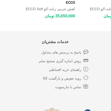
ECCO
ECCO
کفش روزمره زنانه اکو ECCO
کفش چرمی زنانه اکو ECCO Soft
Zero
Zero
35,650,000 تومان
32,550,000 توم
خدمات مشتریان
پاسخ به پرسش های متداول
روش اندازه گیری صحیح سایز
راهنمای خرید اقساطی
رویه تعویض و بازگشت کالا
تماس با چارسونِت