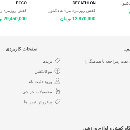
کتلون
DECATHLON
ECCO
DECATHLON
کفش روزمره مردانه دکتلون
Biom 2.2
DECATHLON JOGFLOW 100.1
12,870,000 تومان
29,450,000 تومان
..
صفحات کاربردی
نفت [مراجعه با هماهنگی]
برندها
نیوکالکشن
ورود / ثبت نام
محصولات حراجی
پرفروش ترین ها
گاه کفش و لوازم ورزشی