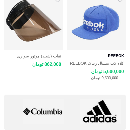
REEBOK
نقاب (شیلد) موتور سواری
کلاه کپ بیسبال ریباک REEBOK
862,000 تومان
CL FOUNDATION
5,600,000 تومان
9,600,000 تومان