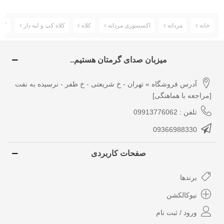
خانه
مردانه
اکسسوری مردانه
کلاه
کلاه کپ و لبه دار
کلاه
میزبان صدای گرمتان هستیم..
آدرس فروشگاه » تهران - خ شریعتی - خ ظفر - نرسیده به نفت
[مراجعه با هماهنگی]
تلفن : 09913776062
09366988330
صفحات کاربردی
برندها
نیوکالکشن
ورود / ثبت نام