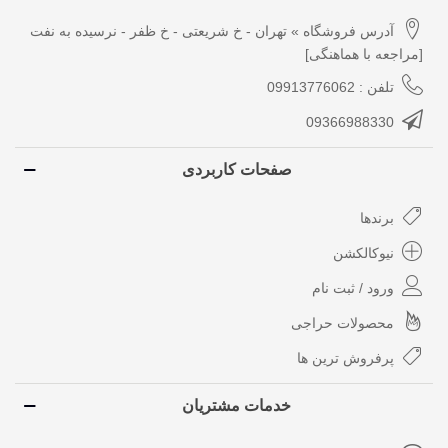
آدرس فروشگاه » تهران - خ شریعتی - خ ظفر - نرسیده به نفت
[مراجعه با هماهنگی]
تلفن : 09913776062
09366988330
صفحات کاربردی
برندها
نیوکالکشن
ورود / ثبت نام
محصولات حراجی
پرفروش ترین ها
خدمات مشتریان