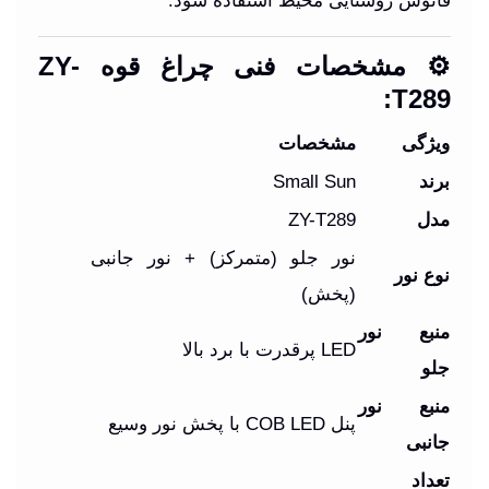
فانوس روشنایی محیط استفاده شود.
⚙️ مشخصات فنی چراغ قوه ZY-
T289:
ویژگی
مشخصات
برند
Small Sun
مدل
ZY-T289
نور جلو (متمرکز) + نور جانبی
نوع نور
(پخش)
منبع نور
LED پرقدرت با برد بالا
جلو
منبع نور
پنل COB LED با پخش نور وسیع
جانبی
تعداد