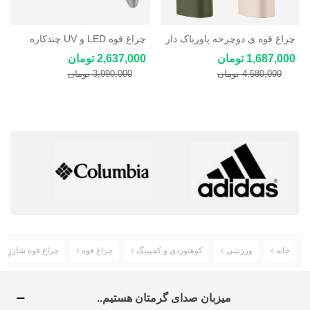
چراغ قوه ی دوچرخه پاورباک دار
چراغ قوه LED و UV چندکاره
6 حالته مدل Z-818
جیبی Craftsmanship
1,687,000 تومان
2,637,000 تومان
4,580,000 تومان
3,990,000 تومان
خانه
ورزشی
کوهنوردی و کمپینگ
چراغ قوه
چراغ قوه شارژِی
میزبان صدای گرمتان هستیم..