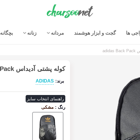
جی ها
گجت و ابزار هوشمند
مردانه
زنانه
بچگانه
adid
کوله پشتی آدیداس adidas Back Pack
ADIDAS
برند:
راهنمای انتخاب سایز
رنگ
:
مشکی
مشکی