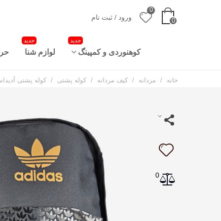
0
ورود / ثبت نام
0
جدید
جدید
کوهنوردی و کمپینگ
لوازم شنا
حرا
خانه
/
مردانه
/
کیف مردانه
/
کوله پشتی
/
کوله پشتی آدیداس as Back Pack
0