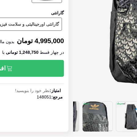
گارانتی
گارانتی اورجینالیتی و سلامت فیز
4,995,000 تومان
بدون مال
در چهار قسط
1,248,750 تومانی
‌با
افز
امتیاز:
نظر خود را بنویسید!
مرجع:
148051