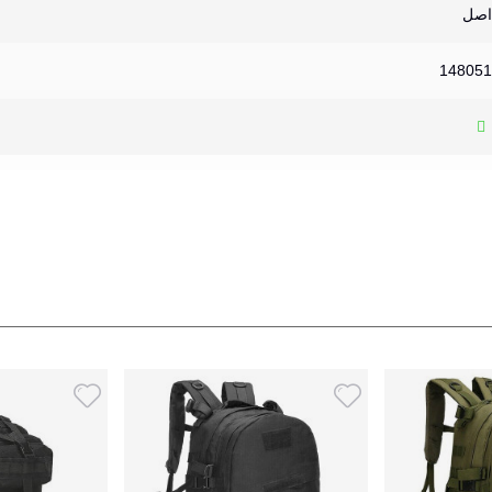
اصل
148051