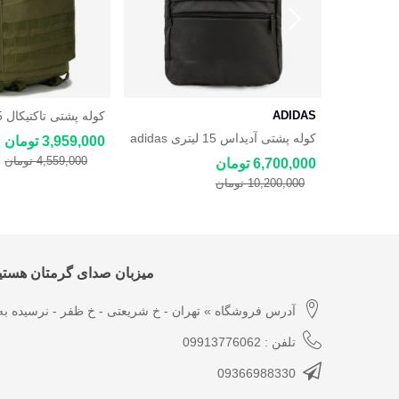
ADIDAS
و کوهنوردی
کوله پشتی آدیداس 15 لیتری adidas
3,959,000 تومان
Back Pack
4,559,000 تومان
6,700,000 تومان
10,200,000 تومان
میزبان صدای گرمتان هستیم
آدرس فروشگاه » تهران - خ شریعتی - خ ظفر - نرسیده به 
تلفن : 09913776062
09366988330