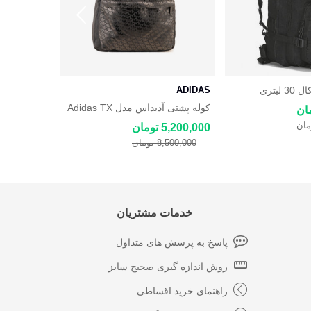
لیتری
ADIDAS
ADIDAS
کوله پشتی آدیداس مدل Adidas TX
کوله پشتی 
Monogram
Balo NA260
5,200,000 تومان
4,600,000 توما
8,500,000 تومان
7,900,000 توم
خدمات مشتریان
پاسخ به پرسش های متداول
روش اندازه گیری صحیح سایز
راهنمای خرید اقساطی