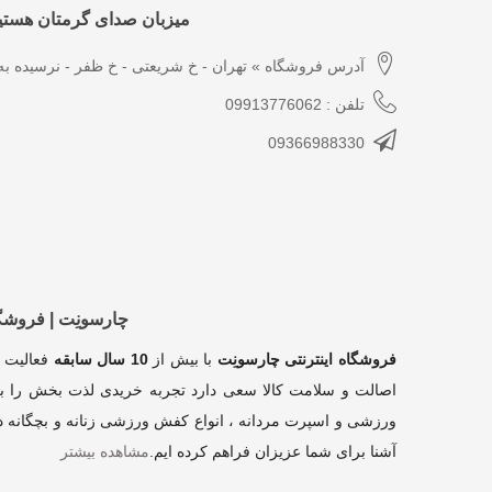
میزبان صدای گرمتان هستیم
آدرس فروشگاه » تهران - خ شریعتی - خ ظفر - نرسیده به 
تلفن : 09913776062
09366988330
چارسونِت | فروش
فروشگاه اینترنتی چارسونِت
با بیش از
10 سال سابقه
فعالیت 
اصالت و سلامت کالا سعی دارد تجربه خریدی لذت بخش را بر
ورزشی و اسپرت مردانه ، انواع کفش ورزشی زنانه و بچگانه در
آشنا برای شما عزیزان فراهم کرده ایم
.
مشاهده بیشتر