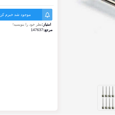
موجود شد خبرم کن
امتیاز:
نظر خود را بنویسید!
مرجع:
147637