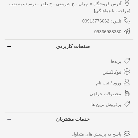
آدرس فروشگاه » تهران - خ شریعتی - خ ظفر - نرسیده به نفت
[مراجعه با هماهنگی]
تلفن : 09913776062
09366988330
صفحات کاربردی
برندها
نیوکالکشن
ورود / ثبت نام
محصولات حراجی
پرفروش ترین ها
خدمات مشتریان
پاسخ به پرسش های متداول