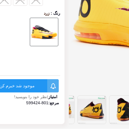
رنگ
:
زرد
زرد
موجود شد خبرم کن
امتیاز:
نظر خود را بنویسید!
مرجع:
599424-801