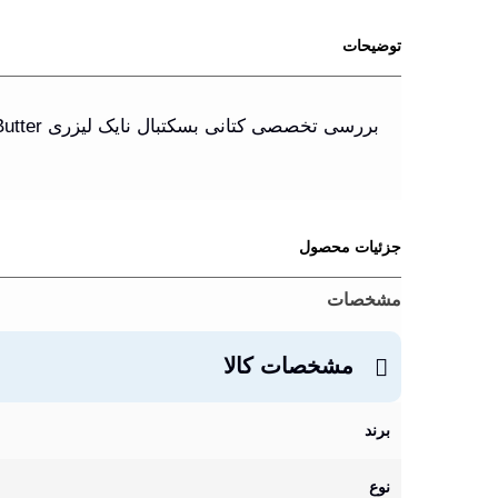
توضیحات
بررسی تخصصی کتانی بسکتبال نایک لیزری Nike KD VI Peanut Butter
جزئیات محصول
مشخصات
مشخصات کالا
برند
نوع