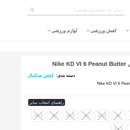
کفش ورزشی
لوازم ورزشی
Ni
کفش بسکتبال
دسته بندی:
ادامه مطلب
راهنمای انتخاب سایز
45.5
45
44.5
44
43.5
43
47.5