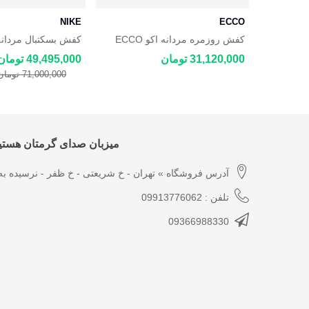
NIKE
ECCO
ل مدل
کفش روزمره مردانه اکو ECCO
کفش بسکتبال مردانه
ordan B'Loyal Bred
STREET COURT
Merre
31,120,000 تومان
49,495,000 تومان
71,000,000 تومان
میزبان صدای گرمتان هستیم
آدرس فروشگاه » تهران - خ شریعتی - خ ظفر - نرسیده به 
تلفن : 09913776062
09366988330