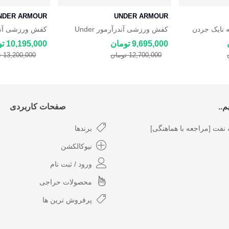
NDER ARMOUR
UNDER ARMOUR
 نایک جردن
کفش ورزشی آندرآرمور Under
r Curry 9 Flow
Armour Curry 9 Flow
Nike J
9,695,000 تومان
10,195,000 تومان
12,700,000 تومان
13,200,000 تومان
..
صفحات کاربردی
نفت [مراجعه با هماهنگی]
برندها
نیوکالکشن
ورود / ثبت نام
محصولات حراجی
پرفروش ترین ها