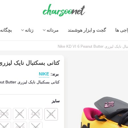
جی ها
گجت و ابزار هوشمند
مردانه
زنانه
بچگانه
زری Nike KD VI 6 Peanut Butter
کتانی بسکتبال نایک لیزری ke KD VI 6 Peanut Butter
NIKE
برند:
کتانی بسکتبال نایک لیزری Nike KD VI 6 Peanut Butter
سایز
42.5
42
41.5
41
47
46.5
46