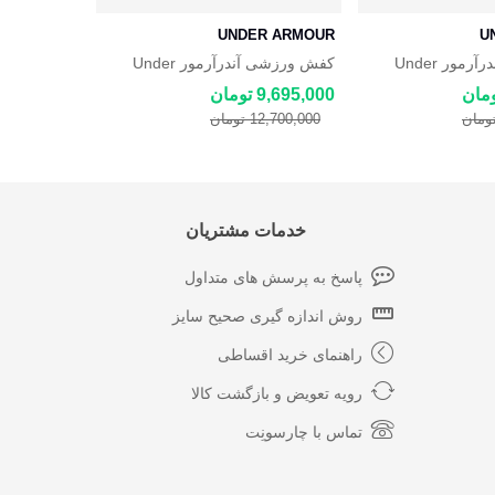
R ARMOUR
UNDER ARMOUR
U
کفش ورزشی آندرآرمور Under
کفش ورزشی آندرآرمور Under
rry 9 Flow
Armour Curry 9 Flow
Armou
9,695,000 تومان
10,695,000 توم
12,700,000 تومان
12,700,000 
خدمات مشتریان
پاسخ به پرسش های متداول
روش اندازه گیری صحیح سایز
راهنمای خرید اقساطی
رویه تعویض و بازگشت کالا
تماس با چارسونِت