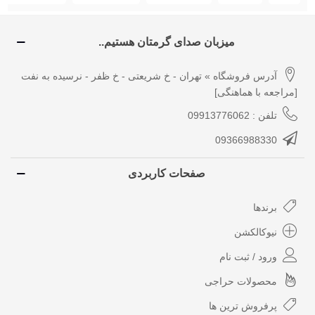
میزبان صدای گرمتان هستیم..
آدرس فروشگاه » تهران - خ شریعتی - خ ظفر - نرسیده به نفت
[مراجعه با هماهنگی]
تلفن : 09913776062
09366988330
صفحات کاربردی
برندها
نیوکالکشن
ورود / ثبت نام
محصولات حراجی
پرفروش ترین ها