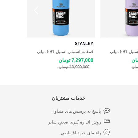
STANLEY
STANLEY
قمقمه استنلی استیل 591 میلی
قمقمه استنلی استیل 591 میلی
لیتری Stanley
لیتری Stanley
7,297,000 تومان
7,297,000 توما
10,990,000 تومان
10,990,000 توم
خدمات مشتریان
پاسخ به پرسش های متداول
روش اندازه گیری صحیح سایز
راهنمای خرید اقساطی