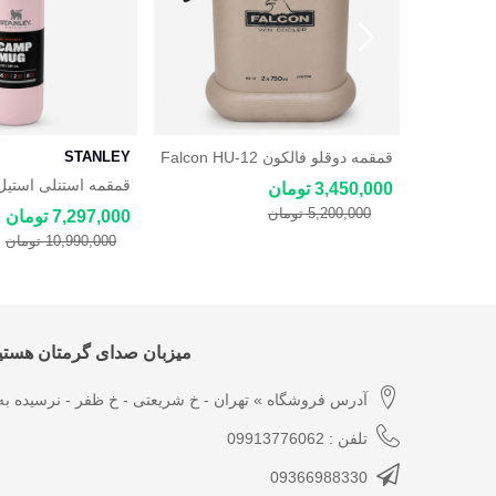
قمقمه دوقلو فالکون Falcon HU-12
STANLEY
ظرفیت 2×750 میلی‌لیتر
شیکر استنلی اکتیویت 591 میلی
3,450,000 تومان
Stanley
لیتری Stanley
5,200,000 تومان
7,297,000 تومان
10,990,000 تومان
میزبان صدای گرمتان هستیم
آدرس فروشگاه » تهران - خ شریعتی - خ ظفر - نرسیده به 
تلفن : 09913776062
09366988330