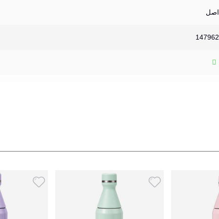
اصل
147962