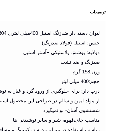
توضیحات
لیوان دسته دار ضدزنگ استیل 400میلی لیتری SUS304
جنس: استیل (فولاد ضدزنگ)
دولایه: پوشش پلاستیکی +آستر استیل
ضدزنگ و ضد نشت
وزن:158 گرم
حجم:400 میلی لیتر
درب دار: برای جلوگیری از ورود گرد و غبار به نو
از مواد ایمن و سالم در طراحی این محصول است
شستشوی آسان- بو نمیگیرد
مناسب چای،قهوه، شیر و سایر نوشیدنی ها
مناسب استفاده در منزل، مدرسه، کمپینگ و مسا