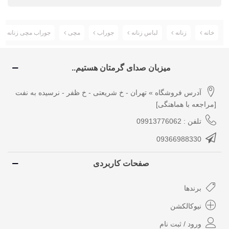
خانه
زنانه
لباس زنانه
جوراب
مچی
جوراب مچی زنانه Abnous رنگ سبز
میزبان صدای گرمتان هستیم..
آدرس فروشگاه » تهران - خ شریعتی - خ ظفر - نرسیده به نفت
[مراجعه با هماهنگی]
تلفن : 09913776062
09366988330
صفحات کاربردی
برندها
نیوکالکشن
ورود / ثبت نام