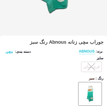
جوراب مچی زنانه Abnous رنگ سبز
ABNOUS
مچی
برند:
دسته بندی:
سایز
فری سایز
رنگ
:
سبز
سبز