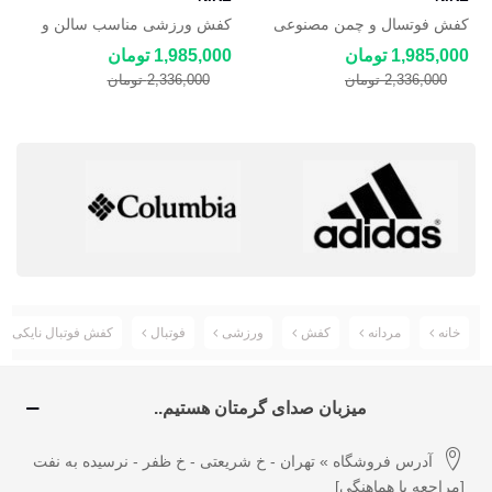
کفش فوتسال و چمن مصنوعی
کفش ورزشی مناسب سالن و
نایک مجیستا Nike Magista
چمن مصنوعی نایکی
1,985,000 تومان
1,985,000 تومان
2,336,000 تومان
2,336,000 تومان
خانه
مردانه
کفش
ورزشی
فوتبال
کفش فوتبال نایکی Hypervenom Phatal II FG
میزبان صدای گرمتان هستیم..
آدرس فروشگاه » تهران - خ شریعتی - خ ظفر - نرسیده به نفت
[مراجعه با هماهنگی]