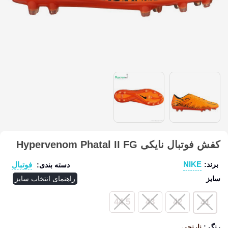
کفش فوتبال نایکی Hypervenom Phatal II FG
NIKE
فوتبال
برند:
دسته بندی:
سایز
راهنمای انتخاب سایز
44.5
43
42
41
رنگ
:
نارنجی