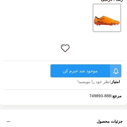
نارنجی
موجود شد خبرم کن
امتیاز:
نظر خود را بنویسید!
ادامه مطلب
مرجع:
749893-888
جزئیات محصول