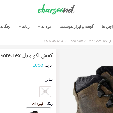
جی ها
گجت و ابزار هوشمند
مردانه
زنانه
بچگانه
 450264-50597
کفش اکو مدل Ecco Soft 7 Tred Gore-Tex کد 450264-50597
ECCO
برند:
سایز
41
رنگ
:
قهوه ای
قهوه