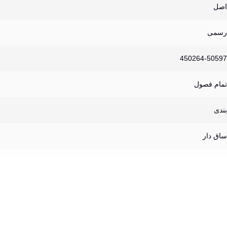
اصل
رسمی
450264-50597
تمام فصول
بندی
ساق دار