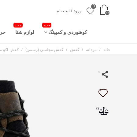
0
ورود / ثبت نام
0
جدید
جدید
کوهنوردی و کمپینگ
لوازم شنا
حرا
خانه
/
مردانه
/
کفش
/
کفش مجلسی (رسمی)
/
کفش اکو مدل Ecco Soft 7 Tred Gore-Tex کد
0