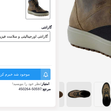
ای
گارانتی
گارانتی اورجینالیتی و سلامت فیز
موجود شد خبرم کن
امتیاز:
نظر خود را بنویسید!
مرجع:
450264-50597