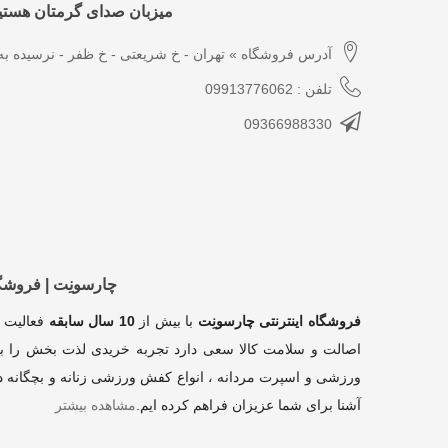
میزبان صدای گرمتان هستیم
آدرس فروشگاه » تهران - خ شریعتی - خ ظفر - نرسیده به 
تلفن : 09913776062
09366988330
چارسونِت | فروش
فروشگاه اینترنتی چارسونِت
با بیش از
10 سال سابقه
فعالیت 
اصالت و سلامت کالا سعی دارد تجربه خریدی لذت بخش را بر
ورزشی و اسپرت مردانه ، انواع کفش ورزشی زنانه و بچگانه در
آشنا برای شما عزیزان فراهم کرده ایم
.
مشاهده بیشتر