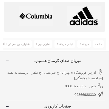
خانه
مردانه
لباس مردانه
شلوار جین
شلوار جین امریکن ایگل American Eagle
میزبان صدای گرمتان هستیم..
آدرس فروشگاه » تهران - خ شریعتی - خ ظفر - نرسیده به نفت
[مراجعه با هماهنگی]
تلفن : 09913776062
09366988330
صفحات کاربردی