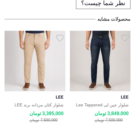
نظر شما چیست؟
محصولات مشابه
LEE
LEE
شلوار جین لی Lee Tappered
شلوار کتان مردانه برند LEE
Leg
3,849,000 تومان
3,395,000 تومان
7,500,000 تومان
7,500,000 تومان