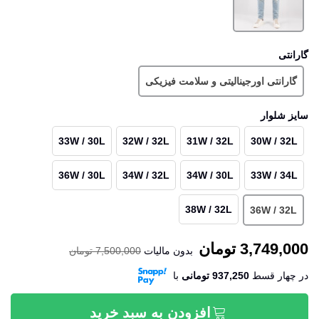
گارانتی
گارانتی اورجینالیتی و سلامت فیزیکی
سایز شلوار
33W / 30L
32W / 32L
31W / 32L
30W / 32L
36W / 30L
34W / 32L
34W / 30L
33W / 34L
38W / 32L
36W / 32L
3,749,000 تومان
بدون مالیات
7,500,000 تومان
در چهار قسط
937,250 تومانی
‌با
افزودن به سبد خرید