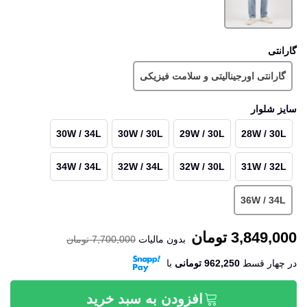
گارانتی
گارانتی اورجینالیتی و سلامت فیزیکی
سایز شلوار
30W / 34L
30W / 30L
29W / 30L
28W / 30L
34W / 34L
32W / 34L
32W / 30L
31W / 32L
36W / 34L
3,849,000 تومان
بدون مالیات
7,700,000 تومان
در چهار قسط
962,250 تومانی
‌با
افزودن به سبد خرید