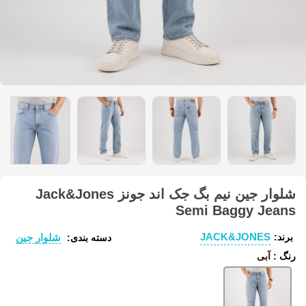
شلوار جین نیم بگ جک اند جونز Jack&Jones
Semi Baggy Jeans
JACK&JONES
شلوار جین
برند:
دسته بندی:
رنگ
:
آبی
آبی