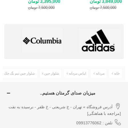
3,849,000 تومان
3,395,000 تومان
7,500,000 تومان
7,500,000 تومان
خانه
مردانه
لباس مردانه
شلوار جین
شلوار جین نیم بگ جک اند جونز Semi Baggy Jeans
میزبان صدای گرمتان هستیم..
آدرس فروشگاه » تهران - خ شریعتی - خ ظفر - نرسیده به نفت
[مراجعه با هماهنگی]
تلفن : 09913776062