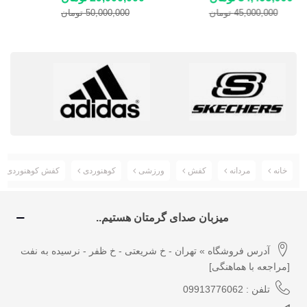
Tex
45,000,000 تومان
50,000,000 تومان
خانه
مردانه
کفش
ورزشی
کوهنوردی
کفش کوهنوردی مرل ell
میزبان صدای گرمتان هستیم..
آدرس فروشگاه » تهران - خ شریعتی - خ ظفر - نرسیده به نفت
[مراجعه با هماهنگی]
تلفن : 09913776062