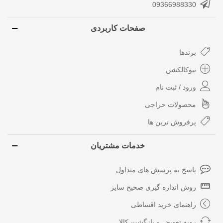
09366988330
صفحات کاربردی
برندها
نیوکالکشن
ورود / ثبت نام
محصولات حراجی
پرفروش ترین ها
خدمات مشتریان
پاسخ به پرسش های متداول
روش اندازه گیری صحیح سایز
راهنمای خرید اقساطی
رویه تعویض و بازگشت کالا