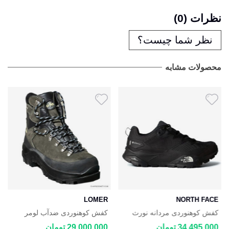
نظرات (0)
نظر شما چیست؟
محصولات مشابه
LOMER
NORTH FACE
کفش کوهنوردی مردانه نورث
کفش کوهنوردی ضدآب لومر
فیس The North Face Gore-
Lomer
34,495,000 تومان
29,000,000 تومان