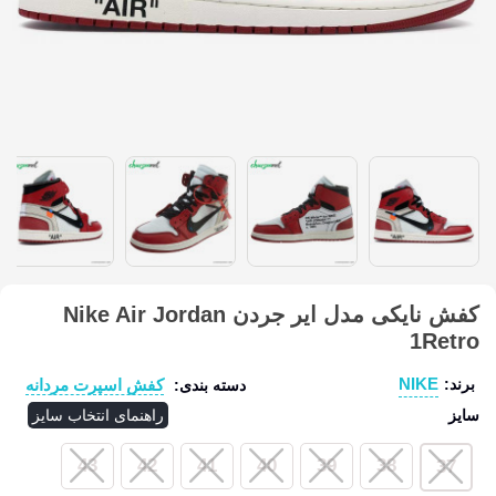
کفش نایکی مدل ایر جردن Nike Air Jordan
1Retro
NIKE
کفش اسپرت مردانه
برند:
دسته بندی:
سایز
راهنمای انتخاب سایز
43
42
41
40
39
38
37