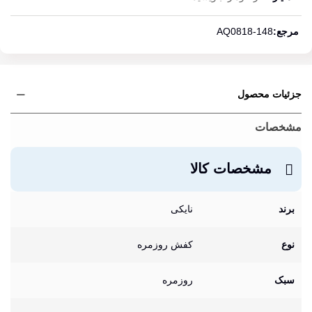
ادامه مطلب
مرجع:
AQ0818-148
جزئیات محصول
مشخصات
مشخصات کالا
برند
نایکی
نوع
کفش روزمره
سبک
روزمره