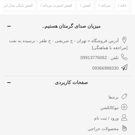
خانه
مردانه
کفش
کفش اسپرت مردانه
کفش نایکی مدل ایر جردن r Jordan 1Retro
میزبان صدای گرمتان هستیم..
آدرس فروشگاه » تهران - خ شریعتی - خ ظفر - نرسیده به نفت
[مراجعه با هماهنگی]
تلفن : 09913776062
09366988330
صفحات کاربردی
برندها
نیوکالکشن
ورود / ثبت نام
محصولات حراجی