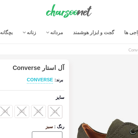
جی ها
گجت و ابزار هوشمند
مردانه
زنانه
بچگانه
آل استار Converse
CONVERSE
برند:
سایز
44
43
42
41
رنگ
:
سبز
سبز