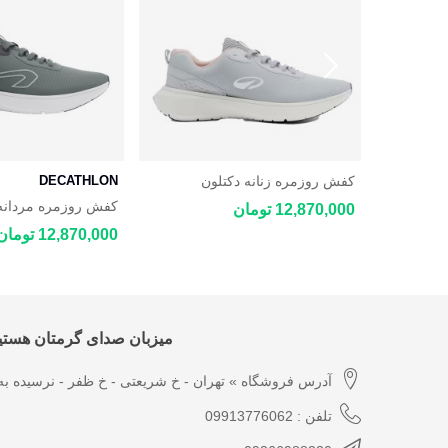
کفش روزمره زنانه دکتلون
DECATHLON
DECATHLON JOGFLOW 100.1
ب اکو
کفش روزمره مردانه 
12,870,000 تومان
 JOGFLOW 100.1
12,870,000 تومان
میزبان صدای گرمتان هستیم
آدرس فروشگاه » تهران - خ شریعتی - خ ظفر - نرسیده به 
تلفن : 09913776062