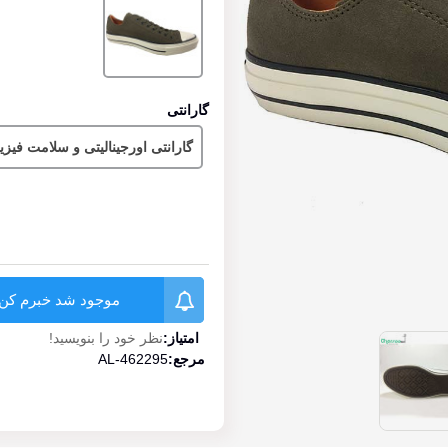
گارانتی
گارانتی اورجینالیتی و سلامت فیز
موجود شد خبرم کن
امتیاز:
نظر خود را بنویسید!
مرجع:
AL-462295