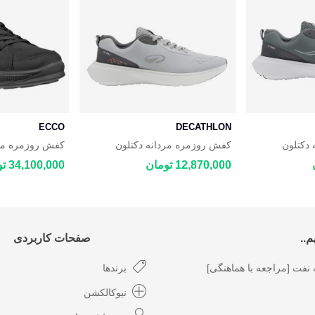
ECCO
DECATHLON
دکتلون
کفش روزمره مردانه دکتلون
BYWAY 2.0
DECATHLON JOGFLOW
DECATHLON
12,870,000 تومان
34,100,000 تومان
..
صفحات کاربردی
نفت [مراجعه با هماهنگی]
برندها
نیوکالکشن