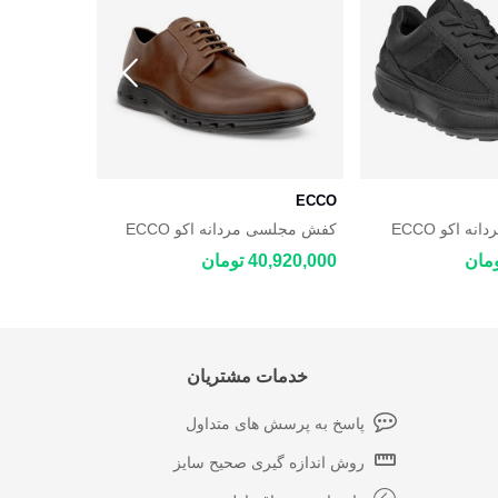
ECCO
ECCO
کفش روزمره مردانه اکو ECCO
کفش مجلسی مردانه اکو ECCO
AQUET
HYBRID 720
40,920,000 تومان
39,220,000 توم
خدمات مشتریان
پاسخ به پرسش های متداول
روش اندازه گیری صحیح سایز