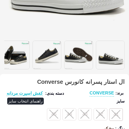
ال استار پسرانه کانورس Converse
CONVERSE
کفش اسپرت مردانه
برند:
دسته بندی:
سایز
راهنمای انتخاب سایز
45
44
43
42
41
رنگ
:
مشکی