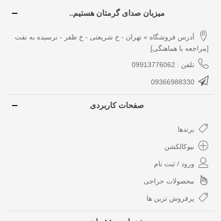
میزبان صدای گرمتان هستیم..
آدرس فروشگاه » تهران - خ شریعتی - خ ظفر - نرسیده به نفت
[مراجعه با هماهنگی]
تلفن : 09913776062
09366988330
صفحات کاربردی
برندها
نیوکالکشن
ورود / ثبت نام
محصولات حراجی
پرفروش ترین ها