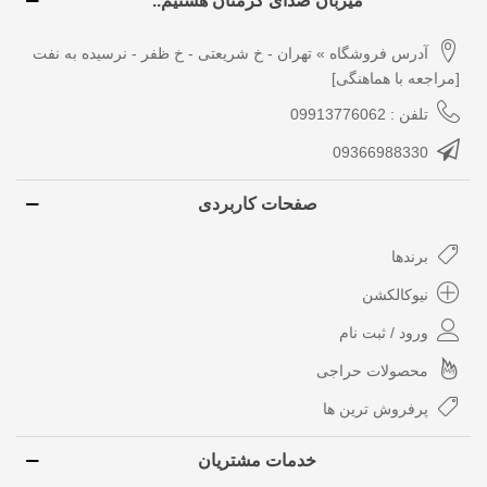
میزبان صدای گرمتان هستیم..
آدرس فروشگاه » تهران - خ شریعتی - خ ظفر - نرسیده به نفت
[مراجعه با هماهنگی]
تلفن : 09913776062
09366988330
صفحات کاربردی
برندها
نیوکالکشن
ورود / ثبت نام
محصولات حراجی
پرفروش ترین ها
خدمات مشتریان