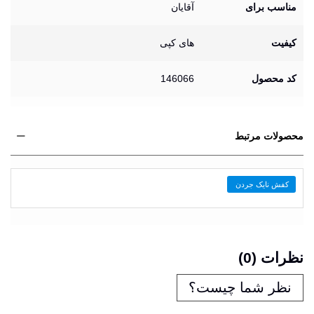
مناسب برای
آقایان
کیفیت
های کپی
کد محصول
146066
محصولات مرتبط
کفش نایک جردن
نظرات (0)
نظر شما چیست؟