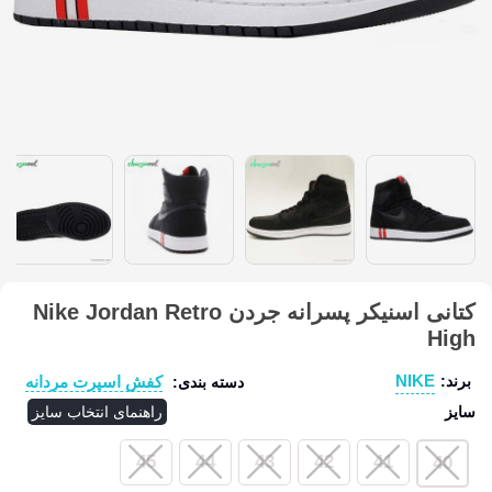
کتانی اسنیکر پسرانه جردن Nike Jordan Retro
High
NIKE
کفش اسپرت مردانه
برند:
دسته بندی:
سایز
راهنمای انتخاب سایز
45
44
43
42
41
40