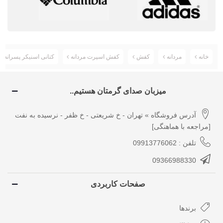
خانه
مردانه
کفش
کفش اسپرت مردانه
کتانی اسنیکر پسرانه جردن an Retro High
میزبان صدای گرمتان هستیم..
آدرس فروشگاه » تهران - خ شریعتی - خ ظفر - نرسیده به نفت
[مراجعه با هماهنگی]
تلفن : 09913776062
09366988330
صفحات کاربردی
برندها