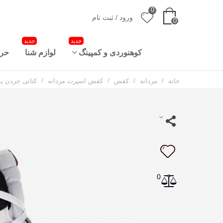
0
ورود / ثبت نام
0
جدید
جدید
کوهنوردی و کمپینگ
لوازم شنا
حرا
خانه
/
مردانه
/
کفش
/
کفش اسپرت مردانه
/
کتانی جردن پسرانه an Legacy
0