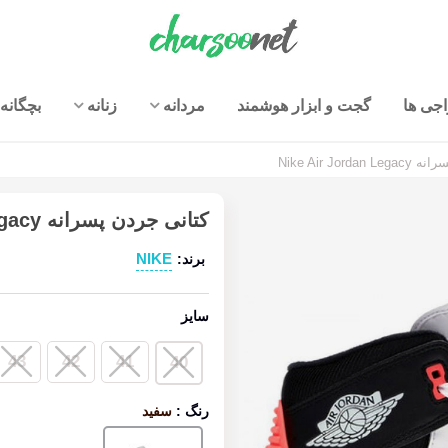
جی ها
گجت و ابزار هوشمند
مردانه
زنانه
بچگانه
Nike Air Jord
کتانی جردن پسرانه Nike Air Jordan Legacy
NIKE
برند:
سایز
43
42
41
40
رنگ
:
سفید
سفید