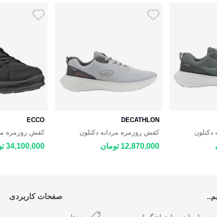
ECCO
DECATHLON
دکتلون
کفش روزمره مردانه دکتلون
BYWAY 2.0
DECATHLON JOGFLOW
DECATHLON
12,870,000 تومان
34,100,000 تومان
..
صفحات کاربردی
نفت [مراجعه با هماهنگی]
برندها