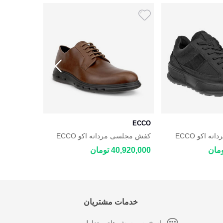
ECCO
ECCO
کفش روزمره مردانه اکو ECCO
کفش مجلسی مردانه اکو ECCO
AQUET
HYBRID 720
40,920,000 تومان
39,220,000 توم
خدمات مشتریان
پاسخ به پرسش های متداول