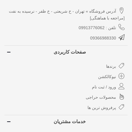
آدرس فروشگاه » تهران - خ شریعتی - خ ظفر - نرسیده به نفت
[مراجعه با هماهنگی]
تلفن : 09913776062
09366988330
صفحات کاربردی
برندها
نیوکالکشن
ورود / ثبت نام
محصولات حراجی
پرفروش ترین ها
خدمات مشتریان