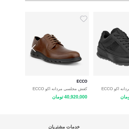
ECCO
ECCO
کفش روزمره مردانه اکو ECCO
کفش مجلسی مردانه اکو ECCO
AQUET
HYBRID 720
40,920,000 تومان
39,220,000 توم
خدمات مشتریان