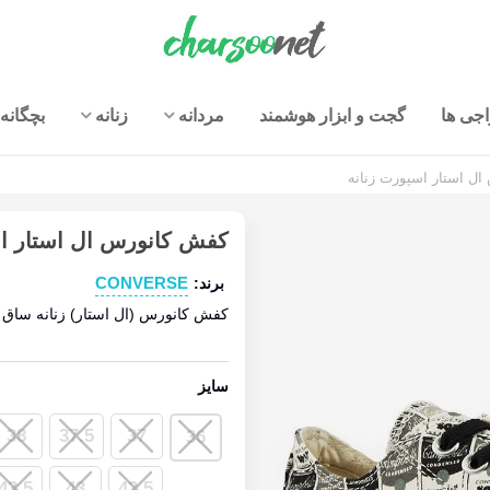
جی ها
گجت و ابزار هوشمند
مردانه
زنانه
بچگانه
ل استار اسپورت زنانه
کفش کانورس ال استار اس
CONVERSE
برند:
کفش کانورس (ال استار) زنانه ساق ک
سایز
38
37.5
37
36
43.5
43
42.5