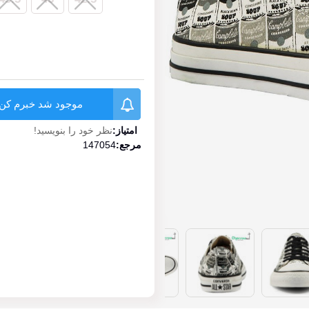
موجود شد خبرم کن
امتیاز:
نظر خود را بنویسید!
مرجع:
147054