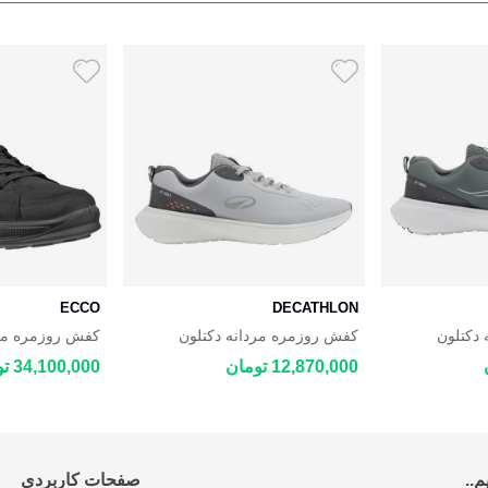
ECCO
DECATHLON
دکتلون
کفش روزمره مردانه دکتلون
BYWAY 2.0
DECATHLON JOGFLOW
DECATHLON
12,870,000 تومان
34,100,000 تومان
..
صفحات کاربردی