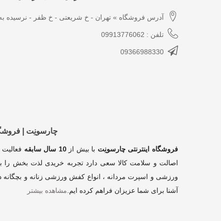
آدرس فروشگاه » تهران - خ شریعتی - خ ظفر - نرسیده به 
تلفن : 09913776062
09366988330
چارسونِت | فروش
فروشگاه اینترنتی چارسونِت
با بیش از
10 سال سابقه
فعالیت 
اصالت و سلامت کالا سعی دارد تجربه خریدی لذت بخش را بر
ورزشی و اسپرت مردانه ، انواع کفش ورزشی زنانه و بچگانه در
آشنا برای شما عزیزان فراهم کرده ایم
.
مشاهده بیشتر