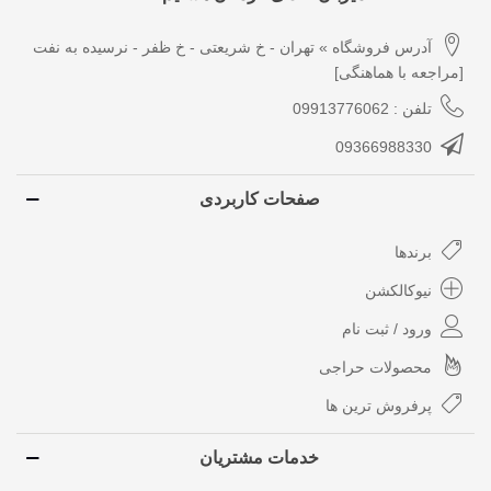
آدرس فروشگاه » تهران - خ شریعتی - خ ظفر - نرسیده به نفت
[مراجعه با هماهنگی]
تلفن : 09913776062
09366988330
صفحات کاربردی
برندها
نیوکالکشن
ورود / ثبت نام
محصولات حراجی
پرفروش ترین ها
خدمات مشتریان