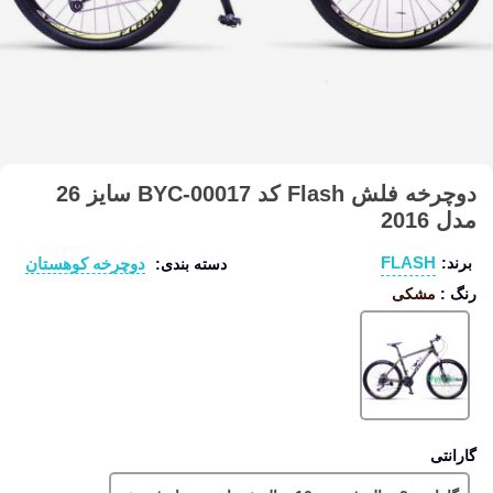
دوچرخه فلش Flash کد BYC-00017 سایز 26
مدل 2016
FLASH
دوچرخه کوهستان
برند:
دسته بندی:
رنگ
:
مشکی
مشکی
گارانتی