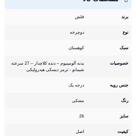
برند
فلش
نوع
دوچرخه
سبک
کوهستان
خصوصیات
بدنه آلومینیوم – دنده کلاچدار – 27 سرعته
شیمانو - ترمز دیسکی هیدرولیکی
جنس رویه
درجه یک
رنگ
مشکی
سایز
26
کیفیت
اصل