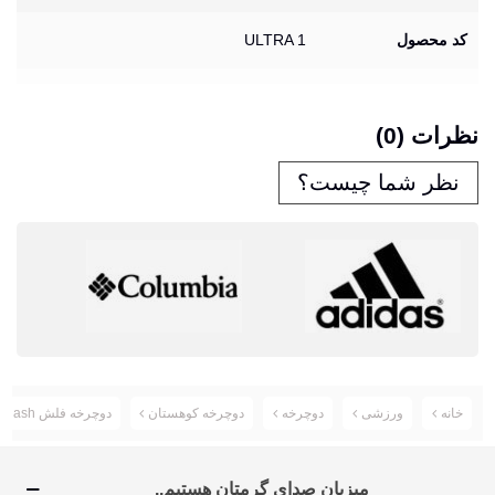
کد محصول
ULTRA 1
نظرات (0)
نظر شما چیست؟
خانه
ورزشی
دوچرخه
دوچرخه کوهستان
دوچرخه فلش Flash کد BYC-00017 سایز 26 مدل 2016
میزبان صدای گرمتان هستیم..