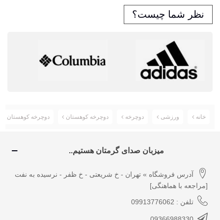
نظر شما چیست؟
خانه
ورزشی
دوچرخه
دوچرخه کوهستان
دوچرخه کوهستان کیوب Cube AIM DISC کد BYC-00018 سایز 9
میزبان صدای گرمتان هستیم..
آدرس فروشگاه » تهران - خ شریعتی - خ ظفر - نرسیده به نفت
[مراجعه با هماهنگی]
تلفن : 09913776062
09366988330