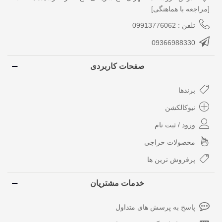
[مراجعه با هماهنگی]
تلفن : 09913776062
09366988330
صفحات کاربردی
برندها
نیوکالکشن
ورود / ثبت نام
محصولات حراجی
پرفروش ترین ها
خدمات مشتریان
پاسخ به پرسش های متداول