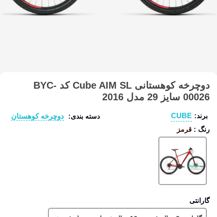
دوچرخه کوهستانی Cube AIM SL کد BYC-
00026 سایز 29 مدل 2016
CUBE
دوچرخه کوهستان
برند:
دسته بندی:
رنگ
:
قرمز
قرمز
گارانتی