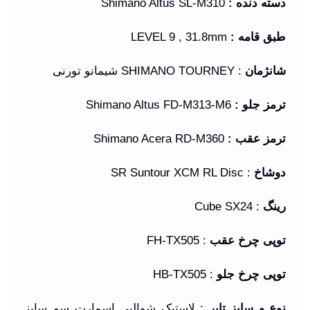
دسته دنده
:
Shimano Altus SL-M310
طبق قامه
:
LEVEL 9 , 31.8mm
شانژمان
: SHIMANO TOURNEY شیمانو تورنی
ترمز جلو :
Shimano Altus FD-M313-M6
ترمز عقب :
Shimano Acera RD-M360
دوشاخ
: SR Suntour XCM RL Disc
رینگ
: Cube SX24
توپی چرخ عقب
: FH-TX505
توپی چرخ جلو
: HB-TX505
نوع و سایز تایر
: لاستیک شوالبی اسمارت سم سایز