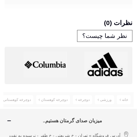
نظرات (0)
نظر شما چیست؟
خانه
ورزشی
دوچرخه
دوچرخه کوهستان
دوچرخه کوهستانی Cube AIM SL کد BYC-00026 سایز 29 مدل 2016
میزبان صدای گرمتان هستیم..
آدرس فروشگاه » تهران - خ شریعتی - خ ظفر - نرسیده به نفت