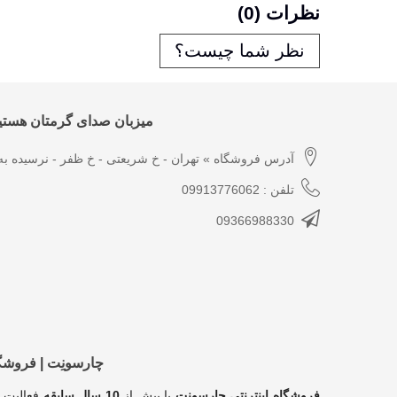
نظرات (0)
نظر شما چیست؟
میزبان صدای گرمتان هستیم
آدرس فروشگاه » تهران - خ شریعتی - خ ظفر - نرسیده به 
تلفن : 09913776062
09366988330
چارسونِت | فروش
فروشگاه اینترنتی چارسونِت
با بیش از
10 سال سابقه
فعالیت 