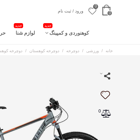
0
ورود / ثبت نام
0
جدید
جدید
کوهنوردی و کمپینگ
لوازم شنا
حرا
خانه
/
ورزشی
/
دوچرخه
/
دوچرخه کوهستان
/
دوچرخه کوهستان کیوب Cube Acid کد 9
0