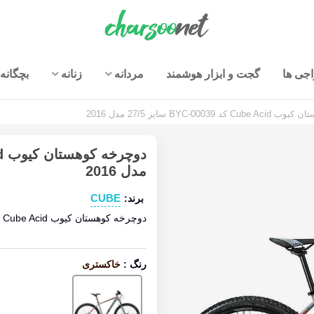
جی ها
گجت و ابزار هوشمند
مردانه
زنانه
بچگانه
BYC-0003 سایز 27/5 مدل 2016
مدل 2016
CUBE
برند:
دوچرخه کوهستان کیوب Cube Acid سایز 27/5 مدل 2016
رنگ
:
خاکستری
خاکستری