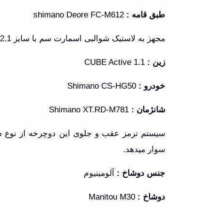
طبق قامه
:
shimano Deore FC-M612
مجهز به لاستیک شوالبی اسمارت سم با سایز 2.1
زین
:
CUBE Active 1.1
خودرو
:
Shimano CS-HG50
شانژمان
:
Shimano XT.RD-M781
سیستم ترمز عقب و جلوی این دوچرخه از نوع دی
سوار میدهد
.
جنس دوشاخ
:
آلومینیوم
دوشاخ
:
Manitou M30