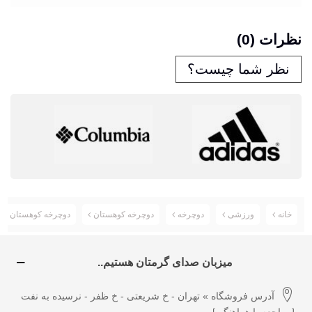
نظرات (0)
نظر شما چیست؟
خانه
ورزشی
دوچرخه
دوچرخه کوهستان
دوچرخه کوهستان ترینیکس Trinx کد 00063
میزبان صدای گرمتان هستیم..
آدرس فروشگاه » تهران - خ شریعتی - خ ظفر - نرسیده به نفت
[مراجعه با هماهنگی]