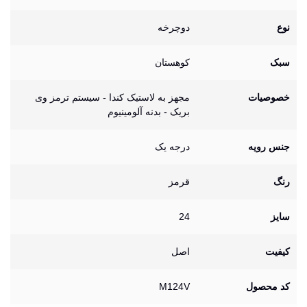
نوع
دوچرخه
سبک
کوهستان
خصوصیات
مجهز به لاستیک کندا - سیستم ترمز وی
بریک - بدنه آلومینیوم
جنس رویه
درجه یک
رنگ
قرمز
سایز
24
کیفیت
اصل
کد محصول
M124V