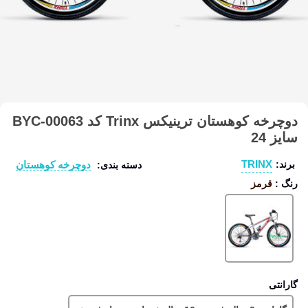
دوچرخه کوهستان ترینیکس Trinx کد BYC-00063
سایز 24
TRINX
دوچرخه کوهستان
برند:
دسته بندی:
رنگ
:
قرمز
قرمز
گارانتی