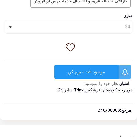
گارانتی 2 ساله فریم و 10 سال خدمات پس از فروش
سایز :
موجود شد خبرم کن
امتیاز:
نظر خود را بنویسید!
دوچرخه کوهستان ترینیکس Trinx سایز 24
ادامه مطلب
مرجع:
BYC-00063