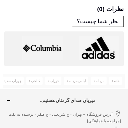
نظرات (0)
نظر شما چیست؟
خانه
مردانه
لباس مردانه
جوراب
کالجی
جوراب سفید کا
میزبان صدای گرمتان هستیم..
آدرس فروشگاه » تهران - خ شریعتی - خ ظفر - نرسیده به نفت
[مراجعه با هماهنگی]