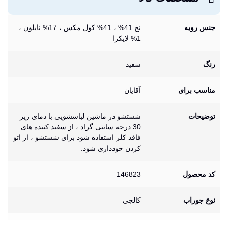
جنس رویه
نخ 41% ، 41% کول مکس ، 17% نایلون ،
1% لایکرا
رنگ
سفید
مناسب برای
آقایان
توضیحات
شستشو در ماشین لباسشویی با دمای زیر
30 درجه سانتی گراد ، از سفید کننده های
فاقد کلر استفاده شود برای شستشو ، از اتو
کردن خودداری شود.
کد محصول
146823
نوع جوراب
کالجی