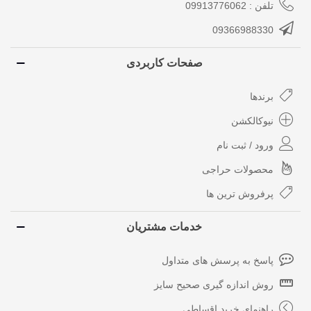
تلفن : 09913776062
09366988330
صفحات کاربردی
برندها
نیوکالکشن
ورود / ثبت نام
محصولات حراجی
پرفروش ترین ها
خدمات مشتریان
پاسخ به پرسش های متداول
روش اندازه گیری صحیح سایز
راهنمای خرید اقساطی