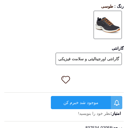
رنگ
:
طوسی
طوسی
گارانتی
گارانتی اورجینالیتی و سلامت فیزیکی
موجود شد خبرم کن
امتیاز:
نظر خود را بنویسید!
ادامه مطلب
مرجع:
837534-02058