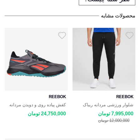
محصولات مشابه
REEBOK
REEBOK
شلوار ورزشی مردانه ریباک
کفش پیاده روی و دویدن مردانه
Reebok Knit Lounge
ریباک Reebok Nano X2
7,995,000 تومان
24,750,000 تومان
12,000,000 تومان