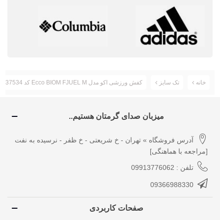
خانه
تک سایز
کفش ورزشی اکو مدل Ecco BIOM FJUEL M کد 837534-02058
میزبان صدای گرمتان هستیم..
آدرس فروشگاه » تهران - خ شریعتی - خ ظفر - نرسیده به نفت
[مراجعه با هماهنگی]
تلفن : 09913776062
09366988330
صفحات کاربردی