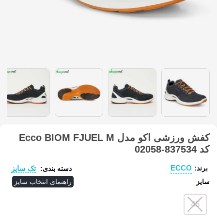
کفش ورزشی اکو مدل Ecco BIOM FJUEL M
کد 837534-02058
ECCO
تک سایز
برند:
دسته بندی:
سایز
راهنمای انتخاب سایز
45