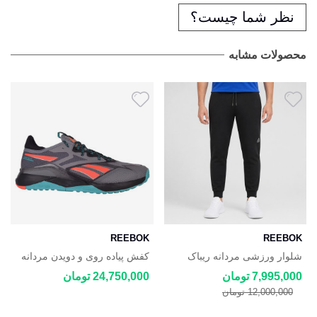
نظر شما چیست؟
محصولات مشابه
REEBOK
REEBOK
شلوار ورزشی مردانه ریباک
کفش پیاده روی و دویدن مردانه
Reebok Knit Lounge
ریباک Reebok Nano X2
7,995,000 تومان
24,750,000 تومان
12,000,000 تومان