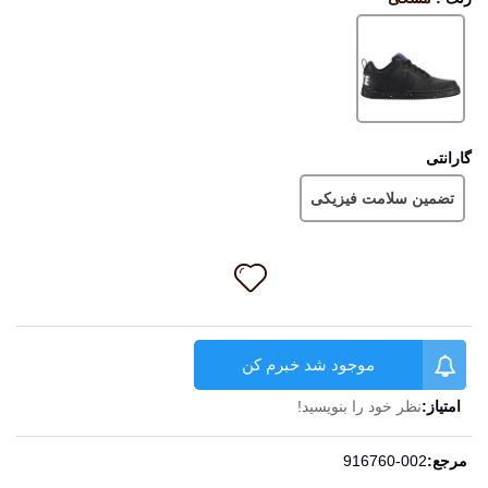
مشکی
گارانتی
تضمین سلامت فیزیکی
موجود شد خبرم کن
امتیاز:
نظر خود را بنویسید!
ادامه مطلب
مرجع:
916760-002