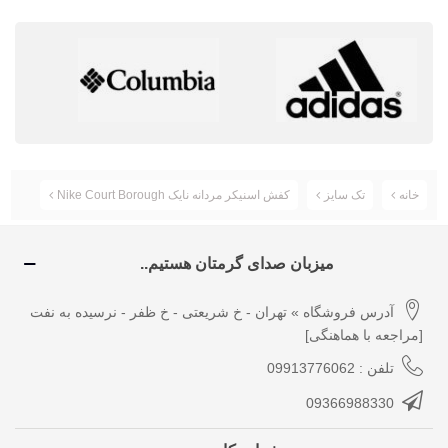
خانه
تک سایز
کفش اسنیکر مردانه نایک Nike Court Borough
میزبان صدای گرمتان هستیم..
آدرس فروشگاه » تهران - خ شریعتی - خ ظفر - نرسیده به نفت
[مراجعه با هماهنگی]
تلفن : 09913776062
09366988330