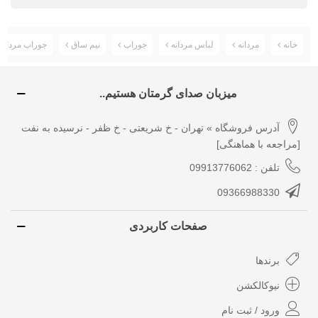
خانه
مردانه
لباس مردانه
جوراب
نیم ساق
جوراب مردانه نیم ساق Socks
میزبان صدای گرمتان هستیم..
آدرس فروشگاه » تهران - خ شریعتی - خ ظفر - نرسیده به نفت
[مراجعه با هماهنگی]
تلفن : 09913776062
09366988330
صفحات کاربردی
برندها
نیوکالکشن
ورود / ثبت نام