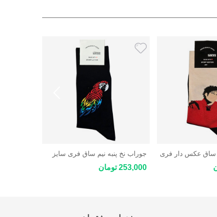
 ساق عکس دار فری
جوراب نخ پنبه نیم ساق فری سایز
جوراب نخی 
طرحدار
سایز
253,000 تومان
253,000 تومان