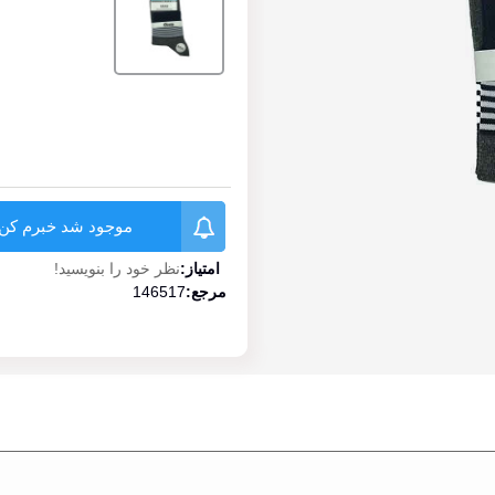
موجود شد خبرم کن
امتیاز:
نظر خود را بنویسید!
مرجع:
146517