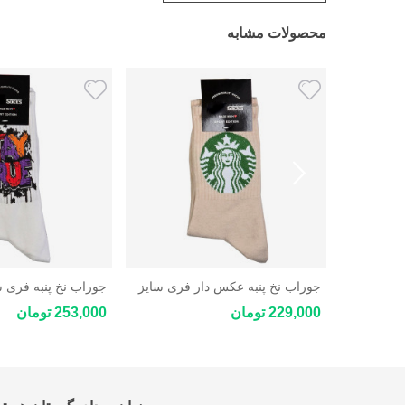
محصولات مشابه
 سایز
جوراب نخ پنبه عکس دار فری سایز
جوراب نخ پنبه فری 
فانتزی
229,000 تومان
253,000 تومان