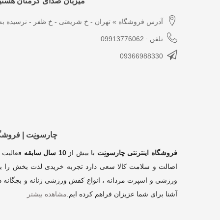
میزبان صدای گرمتان هستیم
آدرس فروشگاه » تهران - خ شریعتی - خ ظفر - نرسیده به 
تلفن : 09913776062
09366988330
چارسونِت | فروش
فروشگاه اینترنتی چارسونِت
با بیش از
10 سال سابقه
فعالیت 
اصالت و سلامت کالا سعی دارد تجربه خریدی لذت بخش را بر
ورزشی و اسپرت مردانه ، انواع کفش ورزشی زنانه و بچگانه در
آشنا برای شما عزیزان فراهم کرده ایم
.
مشاهده بیشتر