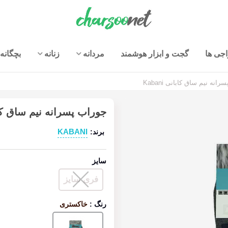
جی ها
گجت و ابزار هوشمند
مردانه
زنانه
بچگانه
انه نیم ساق کابانی Kabani
جوراب پسرانه نیم ساق کابانی 
KABANI
برند:
سایز
فری سایز
رنگ
:
خاکستری
خاکستری