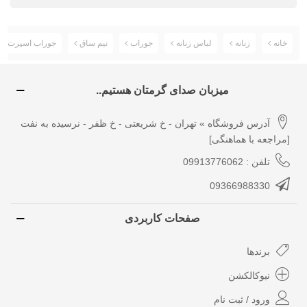
خانه
زنانه
لباس زنانه
جوراب
نیم ساق
جوراب اسپرت ک
میزبان صدای گرمتان هستیم..
آدرس فروشگاه » تهران - خ شریعتی - خ ظفر - نرسیده به نفت
[مراجعه با هماهنگی]
تلفن : 09913776062
09366988330
صفحات کاربردی
برندها
نیوکالکشن
ورود / ثبت نام