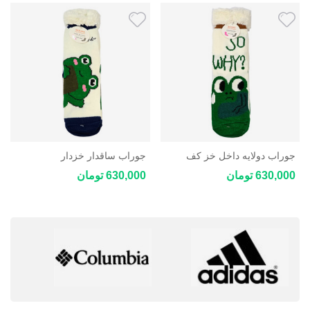
جوراب دولایه داخل خز کف
جوراب ساقدار خزدار
استپ دار فری سایز
کریسمسی کف استپ دار فری
630,000 تومان
630,000 تومان
سایز