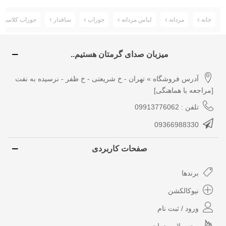
خانه
مردانه
لباس مردانه
جوراب
ساقدار
جوراب کلاسیک ساق
میزبان صدای گرمتان هستیم..
آدرس فروشگاه » تهران - خ شریعتی - خ ظفر - نرسیده به نفت
[مراجعه با هماهنگی]
تلفن : 09913776062
09366988330
صفحات کاربردی
برندها
نیوکالکشن
ورود / ثبت نام