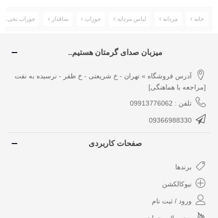
خانه
مردانه
لباس مردانه
جوراب
ساقدار
جوراب نخی مردانه ک
میزبان صدای گرمتان هستیم..
آدرس فروشگاه » تهران - خ شریعتی - خ ظفر - نرسیده به نفت
[مراجعه با هماهنگی]
تلفن : 09913776062
09366988330
صفحات کاربردی
برندها
نیوکالکشن
ورود / ثبت نام