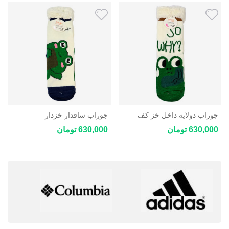
جوراب دولایه داخل خز کف
جوراب ساقدار خزدار
استپ دار فری سایز
کریسمسی کف استپ دار فری
630,000 تومان
630,000 تومان
سایز