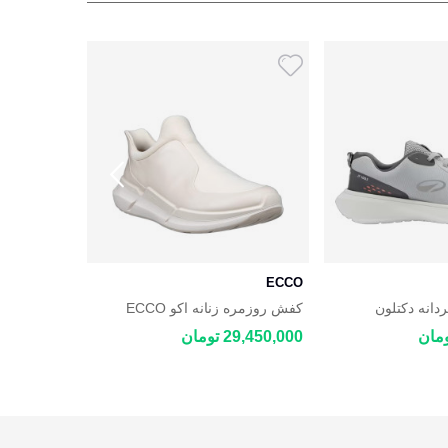
ECCO
ECCO
انه دکتلون
کفش روزمره زنانه اکو ECCO
BYWAY 2.0
Biom 2.2
DECATHL
29,450,000 تومان
34,100,000 توم