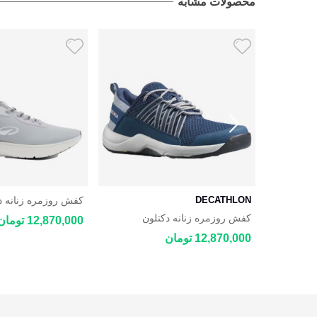
محصولات مشابه
DECATHLON
کفش روزمره زنانه د
 JOGFLOW 100.1
ن رانینگ
کفش روزمره زنانه دکتلون
12,870,000 تومان
DECATHLON NH500 Fresh
12,870,000 تومان