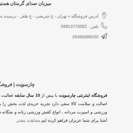
میزبان صدای گرمتان هستیم
آدرس فروشگاه » تهران - خ شریعتی - خ ظفر - نرسیده به 
تلفن : 09913776062
09366988330
چارسونِت | فروش
فروشگاه اینترنتی چارسونِت
با بیش از
10 سال سابقه
فعالیت 
اصالت و سلامت کالا سعی دارد تجربه خریدی لذت بخش را بر
ورزشی و اسپرت مردانه ، انواع کفش ورزشی زنانه و بچگانه در
آشنا برای شما عزیزان فراهم کرده ایم
.
مشاهده بیشتر