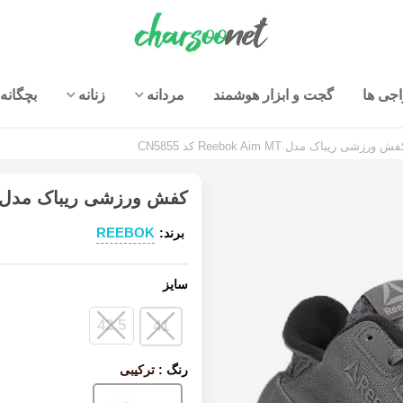
جی ها
گجت و ابزار هوشمند
مردانه
زنانه
بچگانه
ش ورزشی ریباک مدل Reebok Aim MT کد CN5855
کفش ورزشی ریباک مدل Reebok Aim MT کد N5855
REEBOK
برند:
سایز
42.5
41
رنگ
:
ترکیبی
ترکیبی