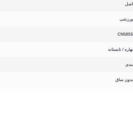
اصل
ورزشی
CN5855
بهاره / تابستانه
بندی
بدون ساق