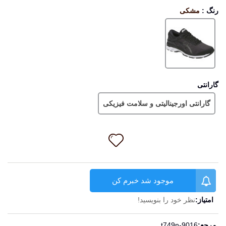
رنگ
:
مشکی
مشکی
گارانتی
گارانتی اورجینالیتی و سلامت فیزیکی
موجود شد خبرم کن
امتیاز:
نظر خود را بنویسید!
ادامه مطلب
مرجع:
t749n-9016