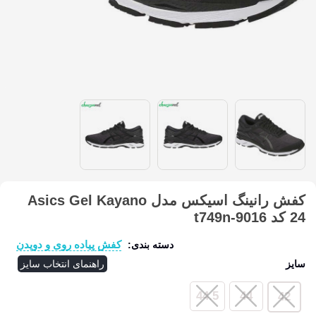
کفش رانینگ اسیکس مدل Asics Gel Kayano
24 کد t749n-9016
کفش پیاده روی و دویدن
دسته بندی:
سایز
راهنمای انتخاب سایز
44.5
44
42