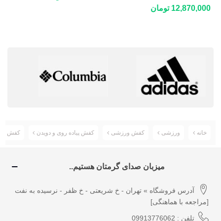
100.1
DECATHLON NH500 Fresh
12,870,000 تومان
خانه
ورزشی
کفش ورزشی
کفش پیاده روی و دویدن
کفش رانینگ اسیکس 
میزبان صدای گرمتان هستیم..
آدرس فروشگاه » تهران - خ شریعتی - خ ظفر - نرسیده به نفت
[مراجعه با هماهنگی]
تلفن : 09913776062