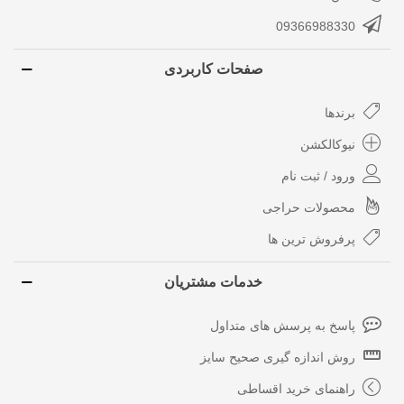
09366988330
صفحات کاربردی
برندها
نیوکالکشن
ورود / ثبت نام
محصولات حراجی
پرفروش ترین ها
خدمات مشتریان
پاسخ به پرسش های متداول
روش اندازه گیری صحیح سایز
راهنمای خرید اقساطی