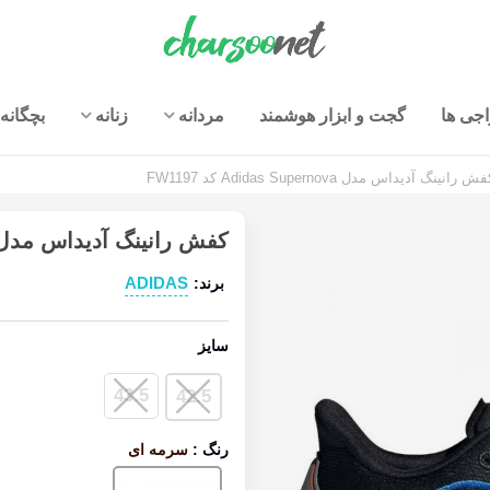
جی ها
گجت و ابزار هوشمند
مردانه
زنانه
بچگانه
ش رانینگ آدیداس مدل Adidas Supernova کد FW1197
کفش رانینگ آدیداس مدل Adidas Supernova کد 1197
ADIDAS
برند:
سایز
43.5
42.5
رنگ
:
سرمه ای
سرمه