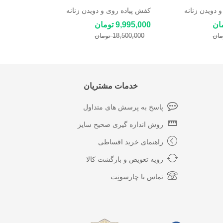
 دویدن زنانه
کفش پیاده روی و دویدن زنانه
کفش پیاده ر
اسکچرز Skechers
اسکچرز Skechers
9,995,000 تومان
9,995,000 توما
18,500,000 تومان
18,500,000 توم
خدمات مشتریان
پاسخ به پرسش های متداول
روش اندازه گیری صحیح سایز
راهنمای خرید اقساطی
رویه تعویض و بازگشت کالا
تماس با چارسونِت