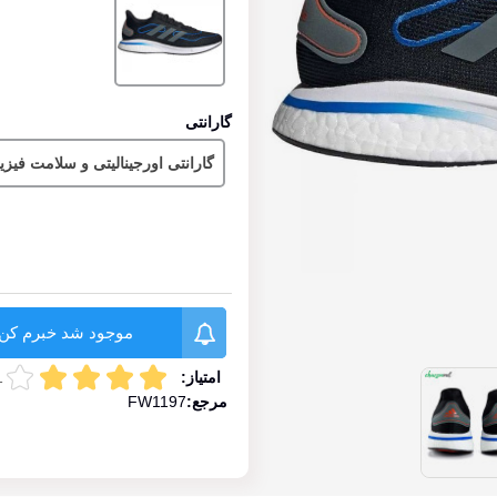
ای
گارانتی
گارانتی اورجینالیتی و سلامت فیز
موجود شد خبرم کن
امتیاز:
1 
مرجع:
FW1197