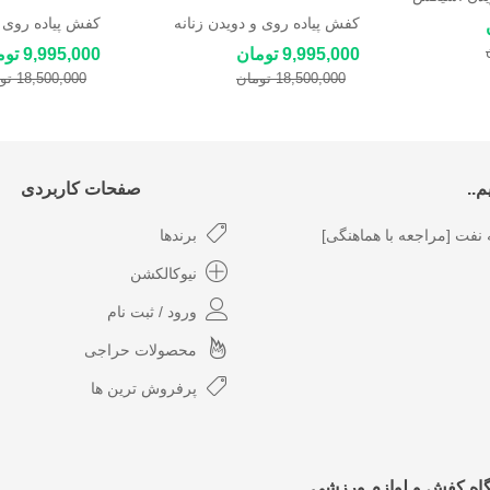
A
کفش پیاده روی و دویدن زنانه
کفش پیاده روی و
اسکچرز Skechers
اسکچرز Skechers
9,995,000 تومان
9,995,000 تومان
18,500,000 تومان
18,500,000 تومان
..
صفحات کاربردی
نفت [مراجعه با هماهنگی]
برندها
نیوکالکشن
ورود / ثبت نام
محصولات حراجی
پرفروش ترین ها
گاه کفش و لوازم ورزشی